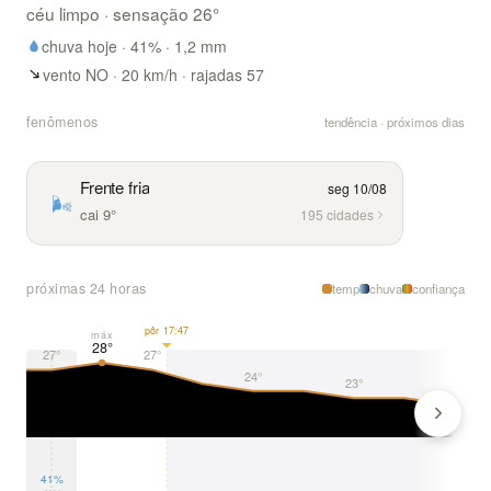
céu limpo
· sensação
26
°
chuva hoje ·
41
% ·
1,2
mm
vento NO · 20 km/h · rajadas 57
fenômenos
tendência · próximos dias
Frente fria
seg 10/08
🌬️
cai 9°
195 cidades
próximas 24 horas
temp
chuva
confiança
pôr 17:47
máx
28°
27°
27°
24°
23°
22°
41%