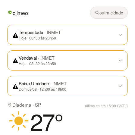
Em Diadema/SP hoje: céu limpo, mínima de 17° e máxima d
climeo
outra cidade
Tempestade
· INMET
Hoje · 08h30 às 23h59
Vendaval
· INMET
Hoje · 08h32 às 23h59
Baixa Umidade
· INMET
Dom 09/08 · 12h00 às 18h00
Diadema · SP
última coleta 15:00 GMT-3
27
°