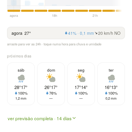
agora
18h
21h
agora
27°
41% · 0,1 mm
20 km/h NO
arraste para ver as 24h · toque numa hora para chuva e umidade
próximos dias
sáb
dom
seg
ter
28°
17°
26°
17°
17°
14°
16°
13°
100%
76%
100%
100%
1,2 mm
—
—
0,2 mm
ver previsão completa · 14 dias