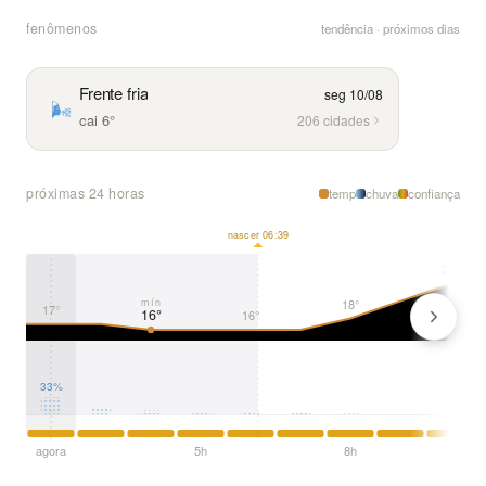
fenômenos
tendência · próximos dias
Frente fria
seg 10/08
🌬️
cai 6°
206 cidades
próximas 24 horas
temp
chuva
confiança
nascer 06:39
24°
18°
mín
17°
16°
16°
33%
agora
5h
8h