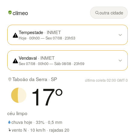
Em Taboão da Serra/SP hoje: céu limpo, mínima de 16° e 
climeo
outra cidade
Tempestade
· INMET
Hoje · 00h00 — Sex 07/08 · 23h53
Vendaval
· INMET
Sex 07/08 · 00h00 — Sáb 08/08 · 23h59
Taboão da Serra · SP
última coleta 02:00 GMT-3
17
°
céu limpo
chuva hoje ·
33
% ·
0,5
mm
vento N · 10 km/h · rajadas 20