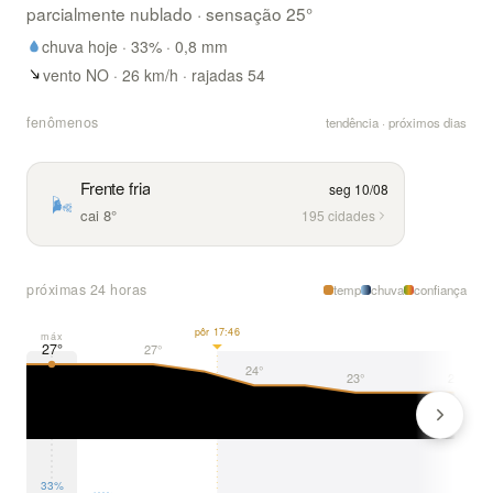
parcialmente nublado
· sensação
25
°
chuva hoje ·
33
% ·
0,8
mm
vento NO · 26 km/h · rajadas 54
fenômenos
tendência · próximos dias
Frente fria
seg 10/08
🌬️
cai 8°
195 cidades
próximas 24 horas
temp
chuva
confiança
pôr 17:46
máx
27°
27°
24°
23°
23°
33%