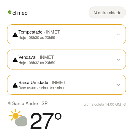
Em Santo André/SP hoje: parcialmente nublado, mínima de
climeo
outra cidade
Tempestade
· INMET
Hoje · 08h30 às 23h59
Vendaval
· INMET
Hoje · 08h32 às 23h59
Baixa Umidade
· INMET
Dom 09/08 · 12h00 às 18h00
Santo André · SP
última coleta 14:00 GMT-3
27
°