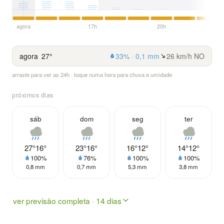
agora
17h
20h
agora
27°
33% · 0,1 mm
26 km/h NO
arraste para ver as 24h · toque numa hora para chuva e umidade
próximos dias
sáb
dom
seg
ter
27°
16°
23°
16°
16°
12°
14°
12°
100%
76%
100%
100%
0,8 mm
0,7 mm
5,3 mm
3,8 mm
ver previsão completa · 14 dias