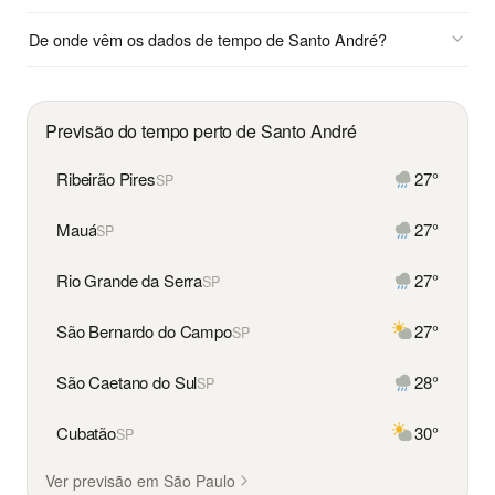
De onde vêm os dados de tempo de Santo André?
Previsão do tempo perto de Santo André
Ribeirão Pires
27°
SP
Mauá
27°
SP
Rio Grande da Serra
27°
SP
São Bernardo do Campo
27°
SP
São Caetano do Sul
28°
SP
Cubatão
30°
SP
Ver previsão em São Paulo