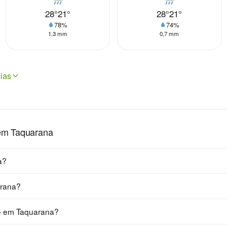
28°
21°
28°
21°
78%
74%
1,3 mm
0,7 mm
ias
em Taquarana
a?
arana?
je em Taquarana?