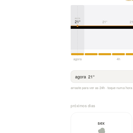
mín
21°
21°
21
agora
4h
agora
21°
arraste para ver as 24h · toque numa hor
próximos dias
sex