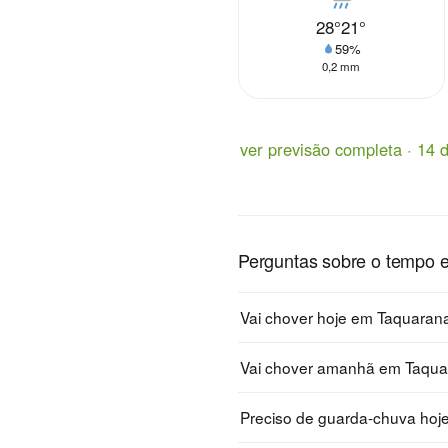
28°
21°
59%
0,2 mm
ver previsão completa · 14 d
Perguntas sobre o tempo 
Vai chover hoje em Taquaran
Vai chover amanhã em Taqu
Preciso de guarda-chuva ho