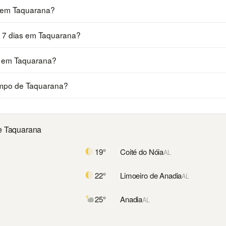
a em Taquarana?
s 7 dias em Taquarana?
a em Taquarana?
mpo de Taquarana?
e Taquarana
19°
Coité do Nóia
AL
22°
Limoeiro de Anadia
AL
25°
Anadia
AL