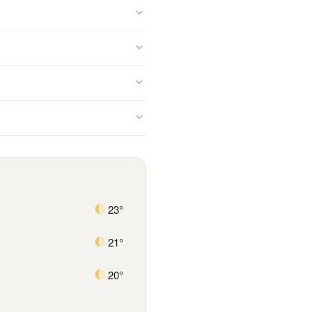
23°
21°
20°