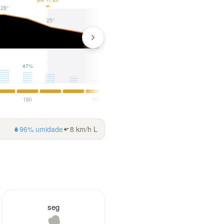
28°
25°
23°
22°
22°
47%
16h
19h
22h
96% umidade
8 km/h L
seg