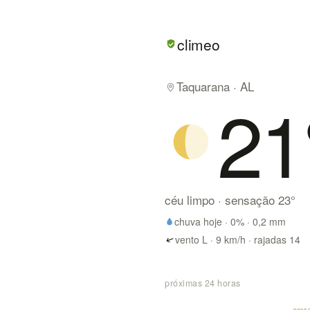
Em Taquarana/AL hoje: céu l
climeo
Taquarana · AL
21
céu limpo
· sensação
23
°
chuva hoje ·
0
% ·
0,2
mm
vento L · 9 km/h · rajadas 14
próximas 24 horas
nasce