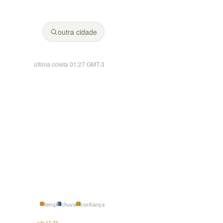
Fonte: Climeo (modelos Open-Meteo).
.
outra cidade
última coleta 01:27 GMT-3
temp
chuva
confiança
pôr 17:23