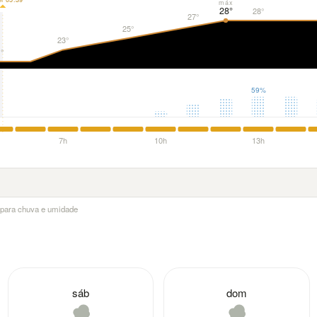
máx
28°
28°
27°
25°
23°
°
59%
7h
10h
13h
a para chuva e umidade
sáb
dom