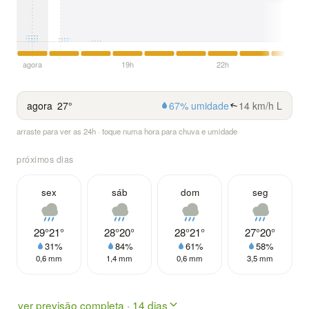
agora
19h
22h
agora
27°
67% umidade
14 km/h L
arraste para ver as 24h · toque numa hora para chuva e umidade
próximos dias
sex
sáb
dom
seg
29°
21°
28°
20°
28°
21°
27°
20°
31%
84%
61%
58%
0,6 mm
1,4 mm
0,6 mm
3,5 mm
ver previsão completa · 14 dias