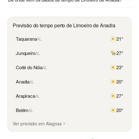
Previsão do tempo perto de Limoeiro de Anadia
Taquarana
21°
AL
Junqueiro
27°
AL
Coité do Nóia
23°
AL
Anadia
20°
AL
Arapiraca
27°
AL
Belém
20°
AL
Ver previsão em Alagoas