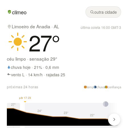
Em Limoeiro de Anadia/AL hoje: céu limpo, mínima de 21° 
climeo
outra cidade
Limoeiro de Anadia · AL
última coleta 16:00 GMT-3
27
°
céu limpo
· sensação
29
°
chuva hoje ·
21
% ·
0,6
mm
vento L · 14 km/h · rajadas 25
próximas 24 horas
temp
chuva
confiança
pôr 17:23
27°
24°
23°
22°
21°