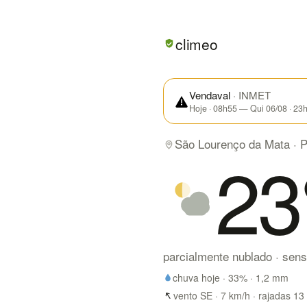
Em São Lourenço da Mata/PE 
climeo
Vendaval
· INMET
Hoje · 08h55 — Qui 06/08 · 23
São Lourenço da Mata · 
23
parcialmente nublado
· sen
chuva hoje ·
33
% ·
1,2
mm
vento SE · 7 km/h · rajadas 13