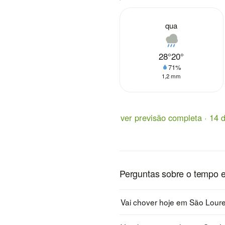
qua
28°
20°
71%
1,2 mm
ver previsão completa · 14 d
Perguntas sobre o tempo 
Vai chover hoje em São Lour