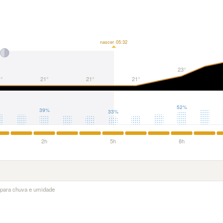
nascer 05:32
23°
°
21°
21°
21°
52%
39%
33%
2h
5h
8h
a para chuva e umidade