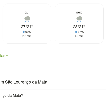
qui
sex
27°
21°
28°
21°
92%
77%
2,2 mm
1,9 mm
ias
em São Lourenço da Mata
enço da Mata?