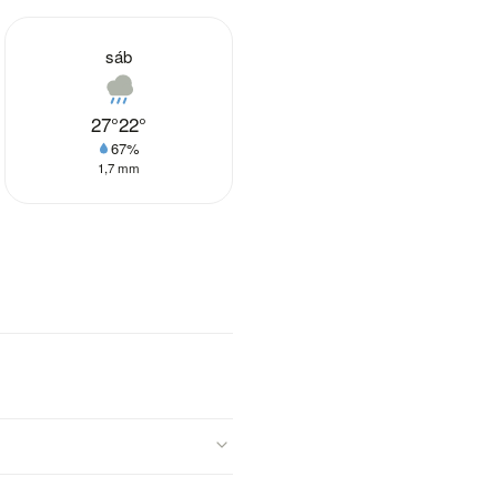
sáb
27°
22°
67%
1,7 mm