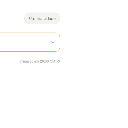
Fonte: Climeo (modelos Open-Meteo).
 71% de chance de chuva.
outra cidade
última coleta 20:00 GMT-3