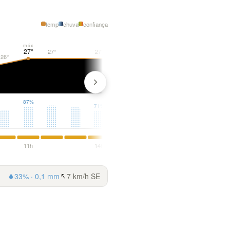
temp
chuva
confiança
pôr 17:20
máx
27°
27°
27°
26°
26°
24°
87%
71%
11h
14h
17h
33% · 0,1 mm
7 km/h SE