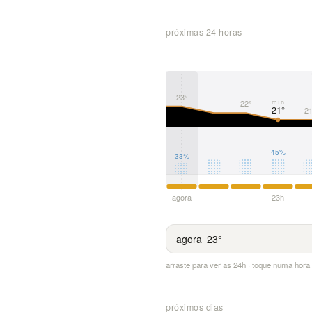
próximas 24 horas
23°
mín
22°
21°
21
45%
33%
agora
23h
agora
23°
arraste para ver as 24h · toque numa hor
próximos dias