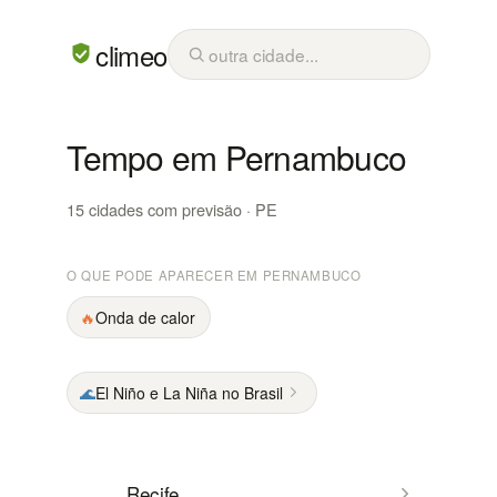
climeo
Tempo em Pernambuco
15 cidades com previsão · PE
O QUE PODE APARECER EM PERNAMBUCO
🔥
Onda de calor
🌊
El Niño e La Niña no Brasil
Recife