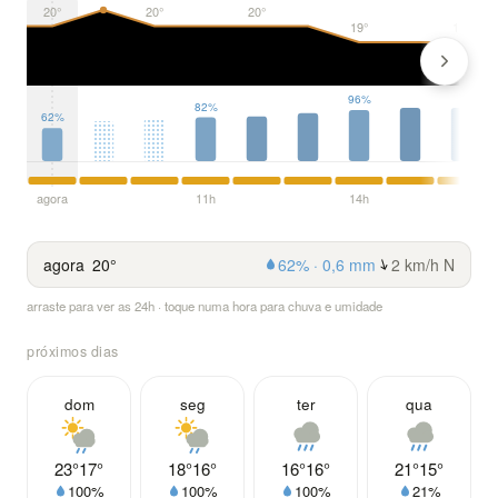
20°
20°
20°
19°
19°
96%
82%
62%
agora
11h
14h
agora
20°
62% · 0,6 mm
2 km/h N
arraste para ver as 24h · toque numa hora para chuva e umidade
próximos dias
dom
seg
ter
qua
23°
17°
18°
16°
16°
16°
21°
15°
100%
100%
100%
21%