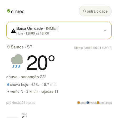
Em Santos/SP hoje: chuva, mínima de 17° e máxima de 23°
climeo
outra cidade
Baixa Umidade
· INMET
Hoje · 12h00 às 18h00
Santos · SP
última coleta 08:01 GMT-3
20
°
chuva
· sensação
23
°
chuva hoje ·
62
% ·
15,7
mm
vento N · 2 km/h · rajadas 11
próximas 24 horas
temp
chuva
confiança
máx
21°