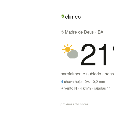
Em Madre de Deus/BA hoje: p
climeo
Madre de Deus · BA
21
parcialmente nublado
· sen
chuva hoje ·
0
% ·
0,2
mm
vento N · 4 km/h · rajadas 11
próximas 24 horas