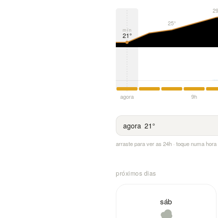
29
25°
mín
21°
agora
9h
agora
21°
arraste para ver as 24h · toque numa hor
próximos dias
sáb