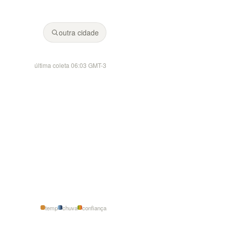
Fonte: Climeo (modelos Open-Meteo).
 chance de chuva.
outra cidade
última coleta 06:03 GMT-3
temp
chuva
confiança
nascer 0