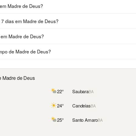
a em Madre de Deus?
s 7 dias em Madre de Deus?
a em Madre de Deus?
mpo de Madre de Deus?
de Madre de Deus
22°
Saubara
BA
24°
Candeias
BA
25°
Santo Amaro
BA