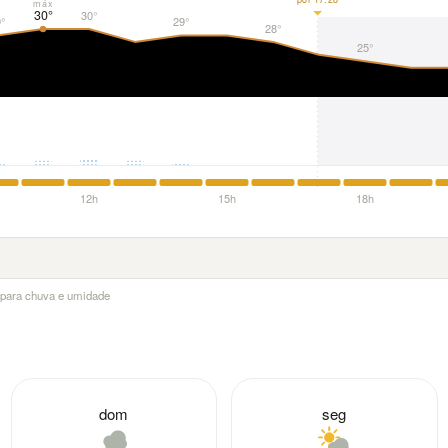
máx
30°
30°
°
29°
28°
25°
12h
15h
18h
a para chuva e umidade
dom
seg