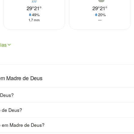
29°
21°
29°
21°
49%
20%
1,7 mm
—
ias
 em Madre de Deus
 Deus?
e de Deus?
je em Madre de Deus?