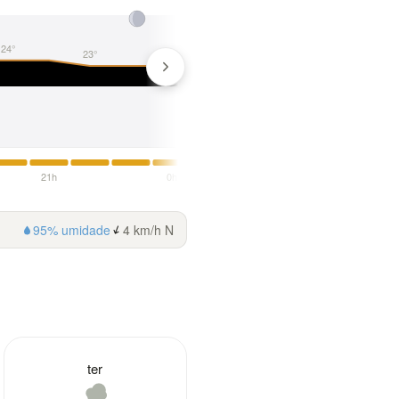
24°
23°
23°
22°
21°
21h
0h
3h
95% umidade
4 km/h N
ter