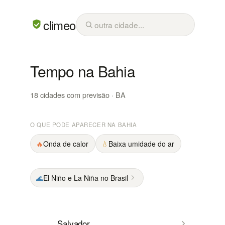
climeo
Tempo na Bahia
18 cidades com previsão · BA
O QUE PODE APARECER NA BAHIA
🔥
Onda de calor
💧
Baixa umidade do ar
🌊
El Niño e La Niña no Brasil
Salvador