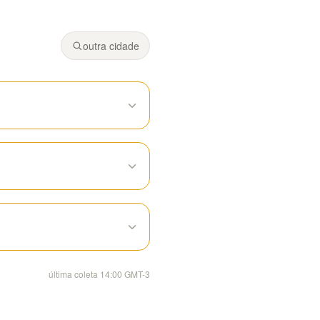
Fonte: Climeo (modelos Open-Meteo).
e de chuva.
outra cidade
última coleta 14:00 GMT-3