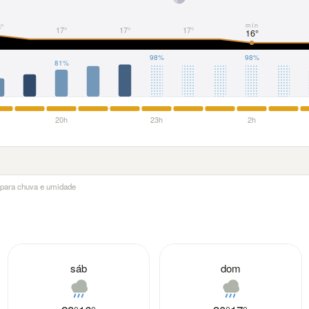
°
mín
17°
17°
17°
16°
98%
98%
81%
20h
23h
2h
a para chuva e umidade
sáb
dom