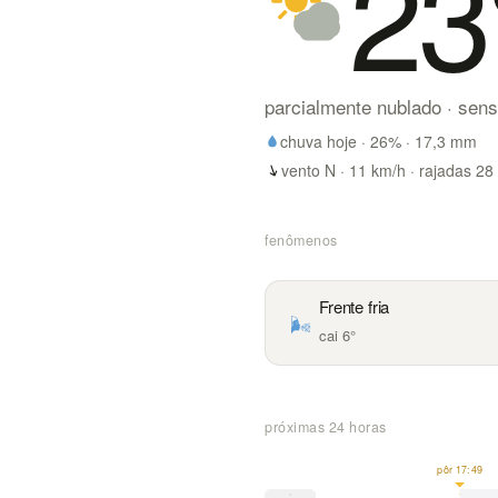
23
parcialmente nublado
· sen
chuva hoje ·
26
% ·
17,3
mm
vento N · 11 km/h · rajadas 28
fenômenos
Frente fria
🌬️
cai 6°
próximas 24 horas
pôr 17:49