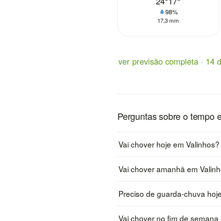
24°
17°
98%
17,3 mm
ver previsão completa · 14 d
Perguntas sobre o tempo 
Vai chover hoje em Valinhos?
Vai chover amanhã em Valin
Preciso de guarda-chuva hoj
Vai chover no fim de semana