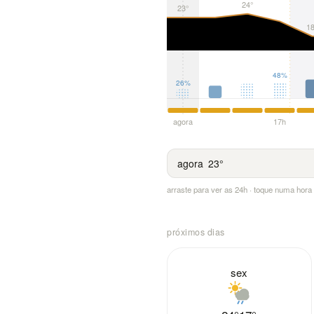
24°
23°
18
48%
26%
agora
17h
agora
23°
arraste para ver as 24h · toque numa hor
próximos dias
sex