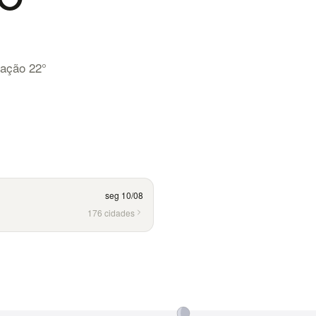
°
sação
22
°
seg 10/08
176 cidades