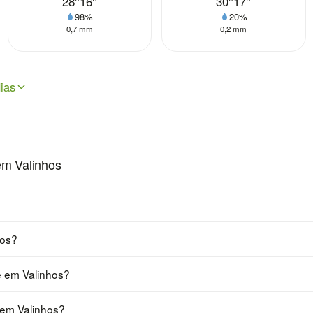
28°
16°
30°
17°
98%
20%
0,7 mm
0,2 mm
ias
em Valinhos
hos?
e em Valinhos?
 em Valinhos?