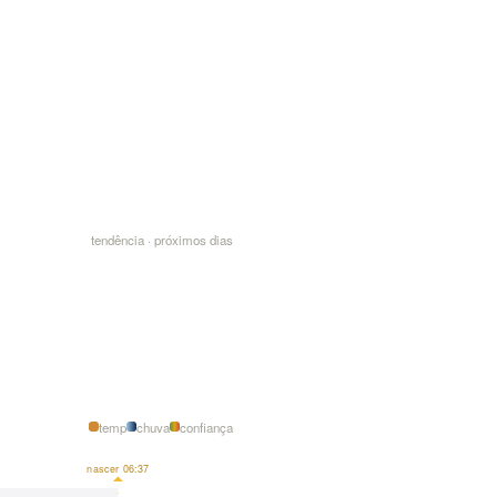
tendência · próximos dias
temp
chuva
confiança
nascer 06:37
máx
27°
26°