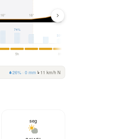
24°
19°
16°
16°
74%
33%
5h
8h
11h
26% · 0 mm
11 km/h N
seg