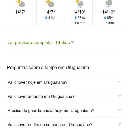
14°
7°
14°
7°
14°
10°
14°
13°
41%
86%
65%
—
11,6 mm
1,3 mm
ver previsão completa · 14 dias
Perguntas sobre o tempo em Uruguaiana
Vai chover hoje em Uruguaiana?
Vai chover amanhã em Uruguaiana?
Preciso de guarda-chuva hoje em Uruguaiana?
Vai chover no fim de semana em Uruguaiana?