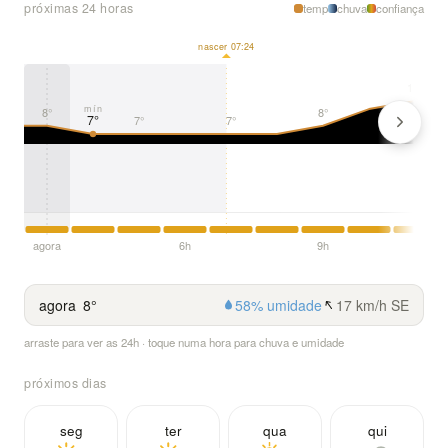
próximas 24 horas
temp
chuva
confiança
nascer 07:24
11°
mín
8°
8°
7°
7°
7°
agora
6h
9h
agora
8°
58% umidade
17 km/h SE
arraste para ver as 24h · toque numa hora para chuva e umidade
próximos dias
seg
ter
qua
qui