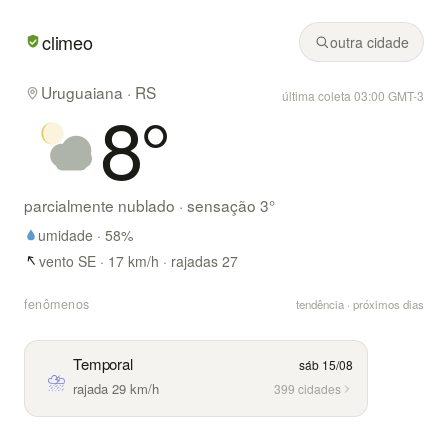
Em Uruguaiana/RS hoje: parcialmente nublado, mínima de 
climeo
outra cidade
Uruguaiana · RS
última coleta 03:00 GMT-3
8
°
parcialmente nublado
· sensação
3
°
umidade ·
58
%
vento SE · 17 km/h · rajadas 27
fenômenos
tendência · próximos dias
Temporal
sáb 15/08
⛈
rajada 29 km/h
399 cidades