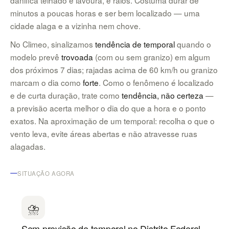
danifica telhado e lavoura, e raios. Costuma durar de
minutos a poucas horas e ser bem localizado — uma
cidade alaga e a vizinha nem chove.
No Climeo, sinalizamos
tendência de temporal
quando o
modelo prevê
trovoada
(com ou sem granizo) em algum
dos próximos 7 dias; rajadas acima de 60 km/h ou granizo
marcam o dia como
forte
. Como o fenômeno é localizado
e de curta duração, trate como
tendência, não certeza
—
a previsão acerta melhor o dia do que a hora e o ponto
exatos. Na aproximação de um temporal: recolha o que o
vento leva, evite áreas abertas e não atravesse ruas
alagadas.
SITUAÇÃO AGORA
⛈
Sem previsão de temporal no Distrito Federal