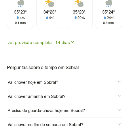
35°
23°
34°
23°
35°
23°
35°
24°
4%
4%
29%
24%
0,1 mm
—
—
0,3 mm
ver previsão completa · 14 dias
Perguntas sobre o tempo em Sobral
Vai chover hoje em Sobral?
Vai chover amanhã em Sobral?
Preciso de guarda-chuva hoje em Sobral?
Vai chover no fim de semana em Sobral?