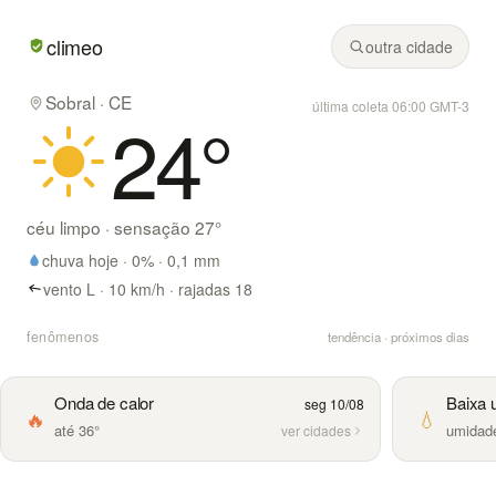
Em Sobral/CE hoje: céu limpo, mínima de 23° e máxima de 
climeo
outra cidade
Sobral · CE
última coleta 06:00 GMT-3
24
°
céu limpo
· sensação
27
°
chuva hoje ·
0
% ·
0,1
mm
vento L · 10 km/h · rajadas 18
fenômenos
tendência · próximos dias
Onda de calor
Baixa 
seg 10/08
🔥
💧
até 36°
umidad
ver cidades