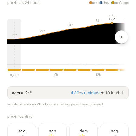
próximas 24 horas
temp
chuva
confiança
máx
35°
35°
34°
31°
27°
24°
agora
9h
12h
agora
24°
89% umidade
10 km/h L
arraste para ver as 24h · toque numa hora para chuva e umidade
próximos dias
sex
sáb
dom
seg