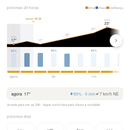
próximas 24 horas
temp
chuva
confiança
nascer 06:58
máx
23°
22°
21°
19°
mín
17°
17°
96%
95%
93%
agora
8h
11h
agora
17°
93% · 0 mm
7 km/h NE
arraste para ver as 24h · toque numa hora para chuva e umidade
próximos dias