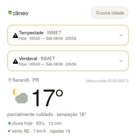
Em Sarandi/PR hoje: parcialmente nublado, mínima de 17°
climeo
outra cidade
Tempestade
· INMET
Hoje · 00h00 — Sáb 08/08 · 23h59
Vendaval
· INMET
Hoje · 00h00 — Sáb 08/08 · 23h59
Sarandi · PR
última coleta 05:00 GMT-3
17
°
parcialmente nublado
· sensação
18
°
chuva hoje ·
93
% ·
13
mm
vento NE · 7 km/h · rajadas 19