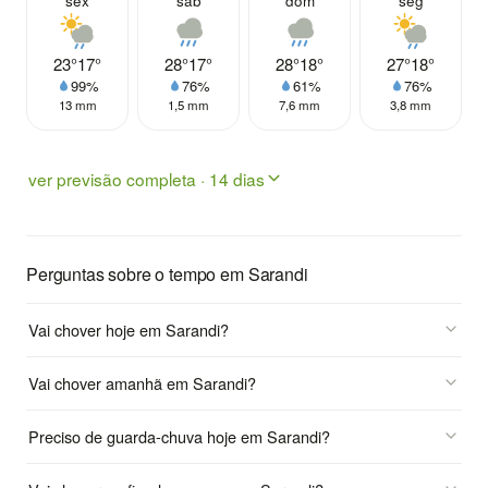
sex
sáb
dom
seg
23°
17°
28°
17°
28°
18°
27°
18°
99%
76%
61%
76%
13 mm
1,5 mm
7,6 mm
3,8 mm
ver previsão completa · 14 dias
Perguntas sobre o tempo em Sarandi
Vai chover hoje em Sarandi?
Vai chover amanhã em Sarandi?
Preciso de guarda-chuva hoje em Sarandi?