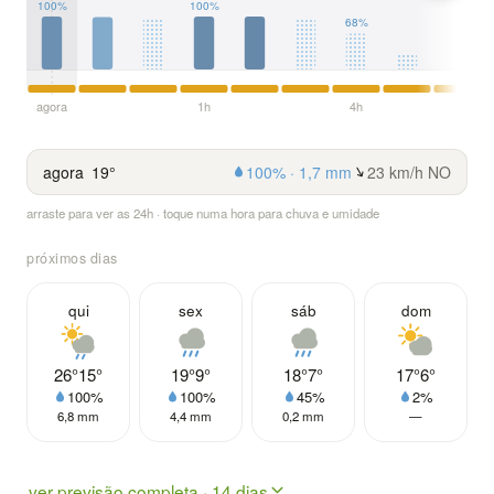
100%
100%
68%
agora
1h
4h
agora
19°
100% · 1,7 mm
23 km/h NO
arraste para ver as 24h · toque numa hora para chuva e umidade
próximos dias
qui
sex
sáb
dom
26°
15°
19°
9°
18°
7°
17°
6°
100%
100%
45%
2%
6,8 mm
4,4 mm
0,2 mm
—
ver previsão completa · 14 dias