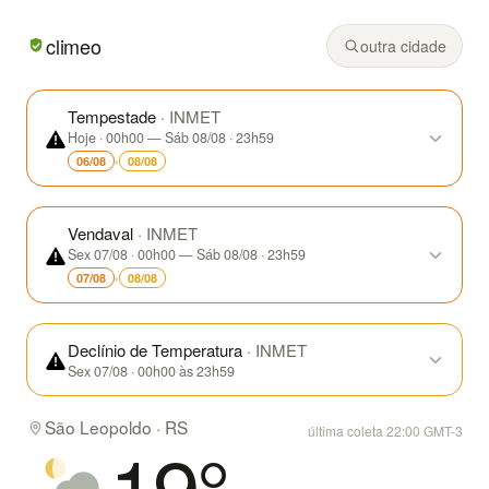
Em São Leopoldo/RS hoje: pancadas isoladas, mínima de 1
climeo
outra cidade
Tempestade
· INMET
Hoje · 00h00 — Sáb 08/08 · 23h59
›
06/08
08/08
Vendaval
· INMET
Sex 07/08 · 00h00 — Sáb 08/08 · 23h59
›
07/08
08/08
Declínio de Temperatura
· INMET
Sex 07/08 · 00h00 às 23h59
São Leopoldo · RS
última coleta 22:00 GMT-3
19
°