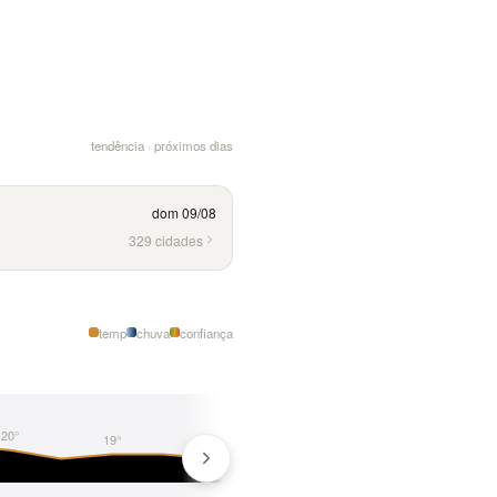
tendência · próximos dias
dom 09/08
329 cidades
temp
chuva
confiança
20°
19°
18°
18°
17°
94%