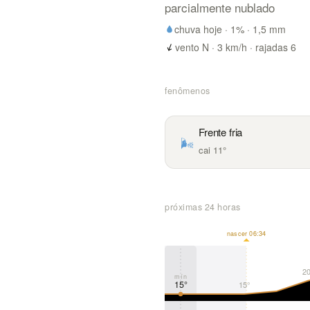
parcialmente nublado
chuva hoje ·
1
% ·
1,5
mm
vento N · 3 km/h · rajadas 6
fenômenos
Frente fria
🌬️
cai 11°
próximas 24 horas
nascer 06:34
20
mín
15°
15°