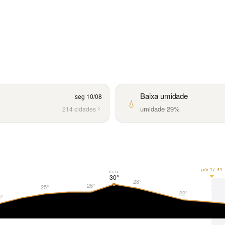
Baixa umidade
seg 10/08
💧
umidade 29%
214 cidades
pôr 17:44
máx
30°
28°
26°
25°
22°
°