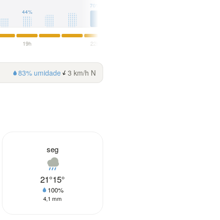
70%
44%
19h
22h
1h
83% umidade
3 km/h N
seg
21°
15°
100%
4,1 mm