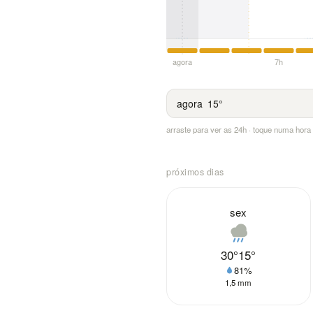
agora
7h
agora
15°
arraste para ver as 24h · toque numa hor
próximos dias
sex
30°
15°
81%
1,5 mm