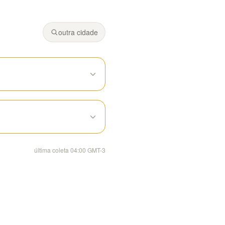
Fonte: Climeo (modelos Open-Meteo).
81% de chance de chuva.
outra cidade
última coleta 04:00 GMT-3