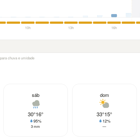
10h
13h
16h
a para chuva e umidade
sáb
dom
30°
16°
33°
15°
95%
12%
3 mm
—