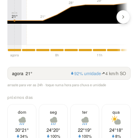
29°
28°
mín
21°
21°
agora
8h
11h
agora
21°
92% umidade
4 km/h SO
arraste para ver as 24h · toque numa hora para chuva e umidade
próximos dias
dom
seg
ter
qua
30°
21°
24°
20°
22°
19°
24°
18°
34%
100%
100%
8%