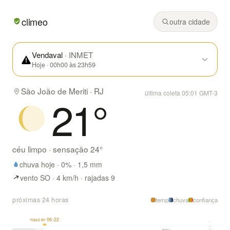
Em São João de Meriti/RJ hoje: céu limpo, mínima de 21° 
climeo
outra cidade
Vendaval
· INMET
Hoje · 00h00 às 23h59
São João de Meriti · RJ
última coleta 05:01 GMT-3
21
°
céu limpo
· sensação
24
°
chuva hoje ·
0
% ·
1,5
mm
vento SO · 4 km/h · rajadas 9
próximas 24 horas
temp
chuva
confiança
nascer 06:22
máx
30°