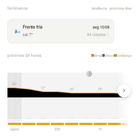
fenômenos
tendência · próximos dias
Frente fria
seg 10/08
🌬️
cai 7°
84 cidades
próximas 24 horas
temp
chuva
confiança
20°
mín
17°
16°
16°
15°
agora
22h
1h