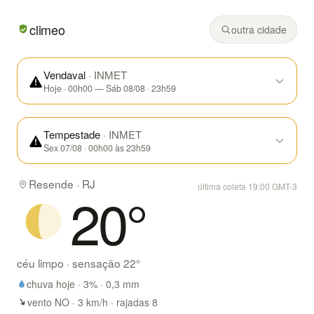
Em Resende/RJ hoje: céu limpo, mínima de 15° e máxima d
climeo
outra cidade
Vendaval
· INMET
Hoje · 00h00 — Sáb 08/08 · 23h59
Tempestade
· INMET
Sex 07/08 · 00h00 às 23h59
Resende · RJ
última coleta 19:00 GMT-3
20
°
céu limpo
· sensação
22
°
chuva hoje ·
3
% ·
0,3
mm
vento NO · 3 km/h · rajadas 8