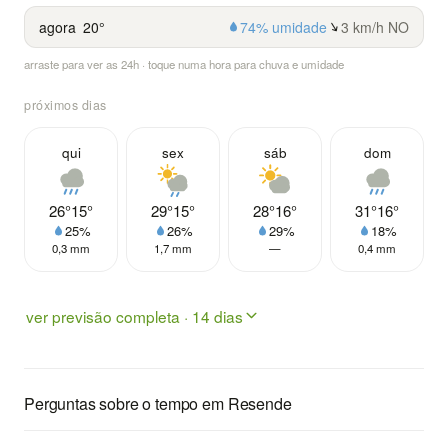
agora
20°
74% umidade
3 km/h NO
arraste para ver as 24h · toque numa hora para chuva e umidade
próximos dias
qui
sex
sáb
dom
26°
15°
29°
15°
28°
16°
31°
16°
25%
26%
29%
18%
0,3 mm
1,7 mm
—
0,4 mm
ver previsão completa · 14 dias
Perguntas sobre o tempo em Resende