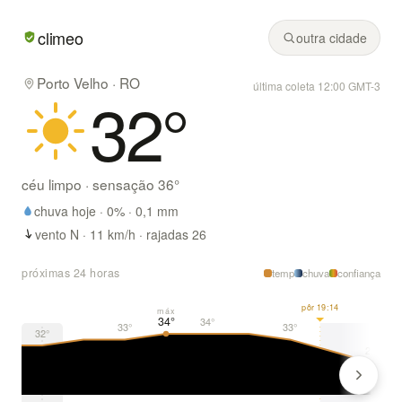
Em Porto Velho/RO hoje: céu limpo, mínima de 24° e máxim
climeo
outra cidade
Porto Velho · RO
última coleta 12:00 GMT-3
32
°
céu limpo
· sensação
36
°
chuva hoje ·
0
% ·
0,1
mm
vento N · 11 km/h · rajadas 26
próximas 24 horas
temp
chuva
confiança
pôr 19:14
máx
34°
34°
33°
33°
32°
29°