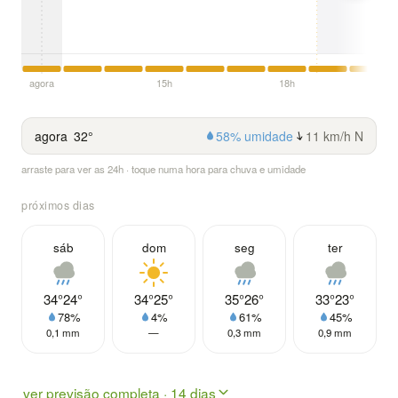
agora
15h
18h
agora
32°
58% umidade
11 km/h N
arraste para ver as 24h · toque numa hora para chuva e umidade
próximos dias
sáb
dom
seg
ter
34°
24°
34°
25°
35°
26°
33°
23°
78%
4%
61%
45%
0,1 mm
—
0,3 mm
0,9 mm
ver previsão completa · 14 dias