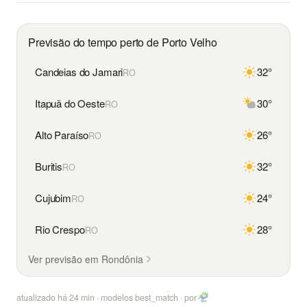
Previsão do tempo perto de Porto Velho
Candeias do Jamari
32°
RO
Itapuã do Oeste
30°
RO
Alto Paraíso
26°
RO
Buritis
32°
RO
Cujubim
24°
RO
Rio Crespo
28°
RO
Ver previsão em Rondônia
atualizado há
24
min · modelos best_match ·
por