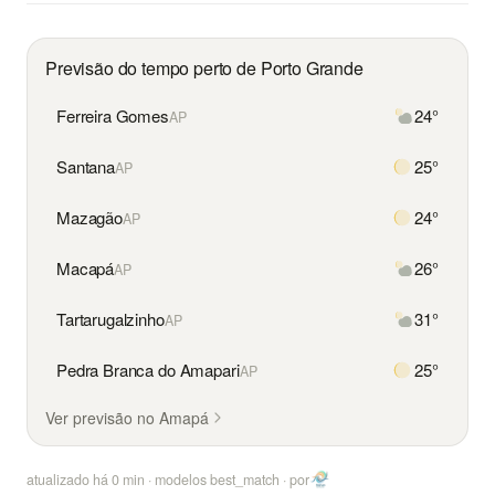
Previsão do tempo perto de Porto Grande
Ferreira Gomes
24°
AP
Santana
25°
AP
Mazagão
24°
AP
Macapá
26°
AP
Tartarugalzinho
31°
AP
Pedra Branca do Amapari
25°
AP
Ver previsão no Amapá
atualizado há
0
min · modelos best_match ·
por