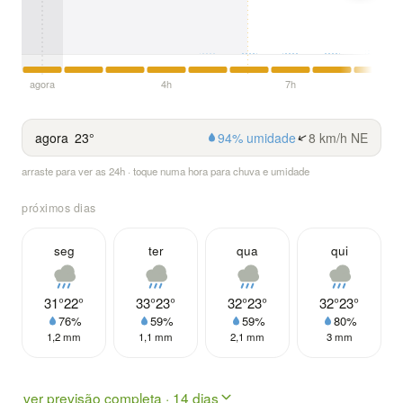
agora
4h
7h
agora
23°
94% umidade
8 km/h NE
arraste para ver as 24h · toque numa hora para chuva e umidade
próximos dias
seg
ter
qua
qui
31°
22°
33°
23°
32°
23°
32°
23°
76%
59%
59%
80%
1,2 mm
1,1 mm
2,1 mm
3 mm
ver previsão completa · 14 dias