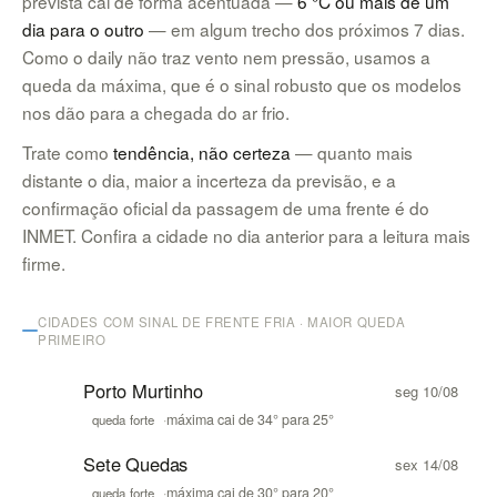
prevista cai de forma acentuada —
6 °C ou mais de um
dia para o outro
— em algum trecho dos próximos 7 dias.
Como o daily não traz vento nem pressão, usamos a
queda da máxima, que é o sinal robusto que os modelos
nos dão para a chegada do ar frio.
Trate como
tendência, não certeza
— quanto mais
distante o dia, maior a incerteza da previsão, e a
confirmação oficial da passagem de uma frente é do
INMET. Confira a cidade no dia anterior para a leitura mais
firme.
CIDADES COM SINAL DE FRENTE FRIA · MAIOR QUEDA
PRIMEIRO
Porto Murtinho
seg 10/08
·
máxima cai de 34° para 25°
queda forte
Sete Quedas
sex 14/08
·
máxima cai de 30° para 20°
queda forte