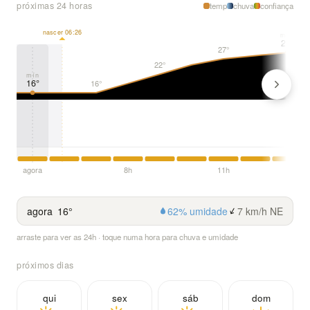
próximas 24 horas
temp
chuva
confiança
nascer 06:26
máx
29°
27°
22°
mín
16°
16°
agora
8h
11h
agora
16°
62% umidade
7 km/h NE
arraste para ver as 24h · toque numa hora para chuva e umidade
próximos dias
qui
sex
sáb
dom