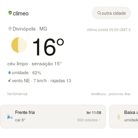
Em Divinópolis/MG hoje: céu limpo, mínima de 16° e máxim
climeo
outra cidade
Divinópolis · MG
última coleta 05:00 GMT-3
16
°
céu limpo
· sensação
15
°
umidade ·
62
%
vento NE · 7 km/h · rajadas 13
fenômenos
tendência · próximos dias
Frente fria
Baixa 
ter 11/08
🌬️
💧
cai 6°
umidad
300 cidades