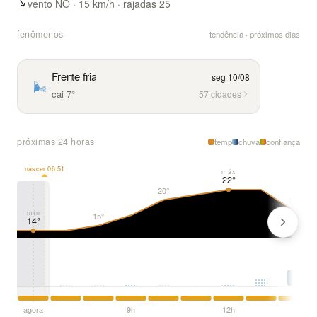
vento NO · 15 km/h · rajadas 25
fenômenos
tendência · próximos dias
Frente fria
seg 10/08
🌬️
cai 7°
57 cidades
próximas 24 horas
temp
chuva
confiança
nascer 06:51
máx
22°
20°
18°
mín
15°
14°
agora
9h
12h