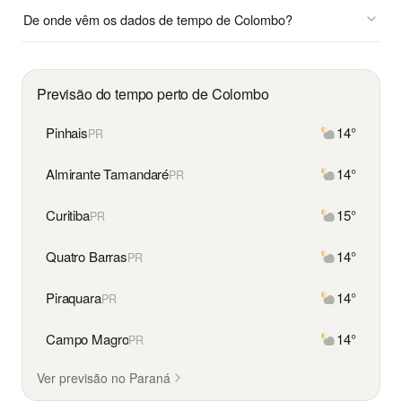
De onde vêm os dados de tempo de Colombo?
Previsão do tempo perto de Colombo
Pinhais
14°
PR
Almirante Tamandaré
14°
PR
Curitiba
15°
PR
Quatro Barras
14°
PR
Piraquara
14°
PR
Campo Magro
14°
PR
Ver previsão no Paraná