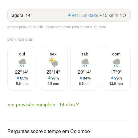
agora
14°
94% umidade
15 km/h NO
arraste para ver as 24h · toque numa hora para chuva e umidade
próximos dias
qui
sex
sáb
dom
22°
14°
23°
14°
20°
14°
17°
9°
63%
97%
84%
99%
5,6 mm
4,5 mm
6,5 mm
52,8 mm
ver previsão completa · 14 dias
Perguntas sobre o tempo em Colombo