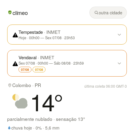
Em Colombo/PR hoje: parcialmente nublado, mínima de 14°
climeo
outra cidade
Tempestade
· INMET
Hoje · 00h00 — Sex 07/08 · 23h53
Vendaval
· INMET
Sex 07/08 · 00h00 — Sáb 08/08 · 23h59
›
07/08
07/08
Colombo · PR
última coleta 06:00 GMT-3
14
°
parcialmente nublado
· sensação
13
°
chuva hoje ·
0
% ·
5,6
mm