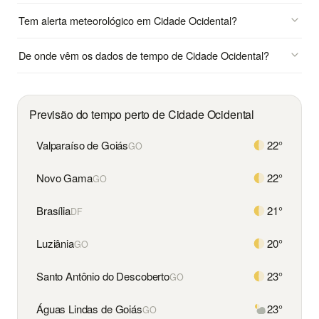
Tem alerta meteorológico em Cidade Ocidental?
De onde vêm os dados de tempo de Cidade Ocidental?
Previsão do tempo perto de Cidade Ocidental
Valparaíso de Goiás
22°
GO
Novo Gama
22°
GO
Brasília
21°
DF
Luziânia
20°
GO
Santo Antônio do Descoberto
23°
GO
Águas Lindas de Goiás
23°
GO