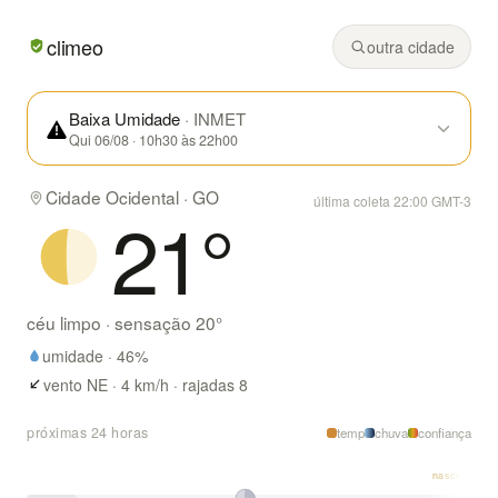
Em Cidade Ocidental/GO hoje: céu limpo, mínima de 15° e
climeo
outra cidade
Baixa Umidade
· INMET
Qui 06/08 · 10h30 às 22h00
Cidade Ocidental · GO
última coleta 22:00 GMT-3
21
°
céu limpo
· sensação
20
°
umidade ·
46
%
vento NE · 4 km/h · rajadas 8
próximas 24 horas
temp
chuva
confiança
nascer 06:33