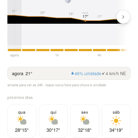
21°
20°
mín
19°
18°
17°
17°
agora
1h
4h
agora
21°
46% umidade
4 km/h NE
arraste para ver as 24h · toque numa hora para chuva e umidade
próximos dias
qua
qui
sex
sáb
28°
15°
30°
17°
32°
18°
34°
19°