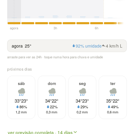
agora
3h
6h
agora
25°
92% umidade
4 km/h L
arraste para ver as 24h · toque numa hora para chuva e umidade
próximos dias
sáb
dom
seg
ter
33°
23°
34°
22°
34°
23°
35°
22°
86%
22%
29%
49%
1,2 mm
0,3 mm
0,2 mm
0,6 mm
ver previsão completa · 14 dias