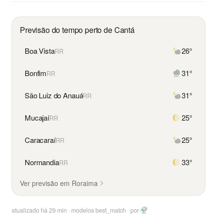
Previsão do tempo perto de Cantá
Boa Vista
26°
RR
Bonfim
31°
RR
São Luiz do Anauá
31°
RR
Mucajaí
25°
RR
Caracaraí
25°
RR
Normandia
33°
RR
Ver previsão em Roraima
atualizado há
29
min · modelos best_match ·
por