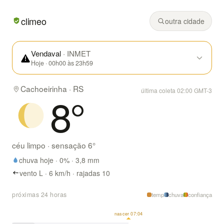
Em Cachoeirinha/RS hoje: céu limpo, mínima de 8° e máxi
climeo
outra cidade
Vendaval
· INMET
Hoje · 00h00 às 23h59
Cachoeirinha · RS
última coleta 02:00 GMT-3
8
°
céu limpo
· sensação
6
°
chuva hoje ·
0
% ·
3,8
mm
vento L · 6 km/h · rajadas 10
próximas 24 horas
temp
chuva
confiança
nascer 07:04