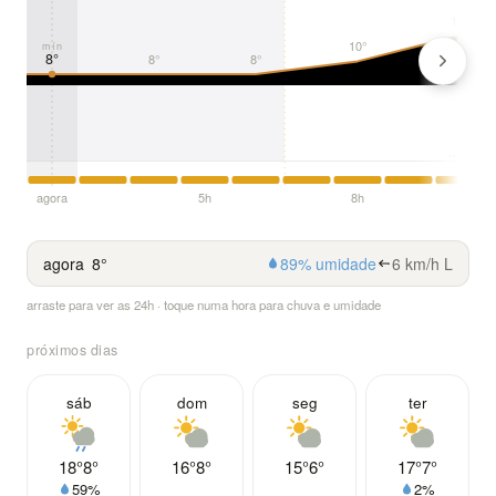
14°
10°
mín
8°
8°
8°
agora
5h
8h
agora
8°
89% umidade
6 km/h L
arraste para ver as 24h · toque numa hora para chuva e umidade
próximos dias
sáb
dom
seg
ter
18°
8°
16°
8°
15°
6°
17°
7°
59%
2%