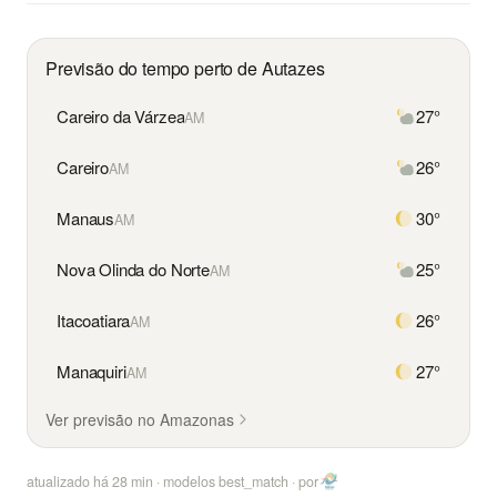
Previsão do tempo perto de Autazes
Careiro da Várzea
27°
AM
Careiro
26°
AM
Manaus
30°
AM
Nova Olinda do Norte
25°
AM
Itacoatiara
26°
AM
Manaquiri
27°
AM
Ver previsão no Amazonas
atualizado há
28
min · modelos best_match ·
por