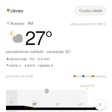
Em Autazes/AM hoje: parcialmente nublado, mínima de 26°
climeo
outra cidade
Autazes · AM
última coleta 00:00 GMT-3
27
°
parcialmente nublado
· sensação
32
°
chuva hoje ·
0
% ·
0,4
mm
vento L · 4 km/h · rajadas 9
próximas 24 horas
temp
chuva
confiança
nascer 07:04
mín
27°
27°
26°
26°
26°