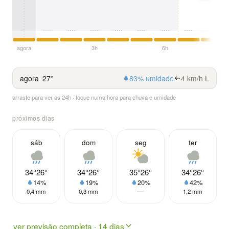
agora
3h
6h
agora
27°
83% umidade
4 km/h L
arraste para ver as 24h · toque numa hora para chuva e umidade
próximos dias
sáb
dom
seg
ter
34°
26°
34°
26°
35°
26°
34°
26°
14%
19%
20%
42%
0,4 mm
0,3 mm
—
1,2 mm
ver previsão completa · 14 dias