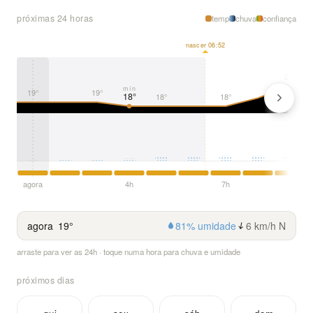
próximas 24 horas
temp
chuva
confiança
nascer 06:52
23°
mín
19°
19°
18°
18°
18°
agora
4h
7h
agora
19°
81% umidade
6 km/h N
arraste para ver as 24h · toque numa hora para chuva e umidade
próximos dias