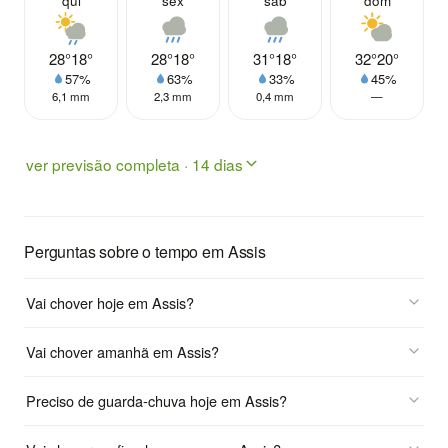
qui
sex
sáb
dom
28°
18°
28°
18°
31°
18°
32°
20°
57%
63%
33%
45%
6,1 mm
2,3 mm
0,4 mm
—
ver previsão completa · 14 dias
Perguntas sobre o tempo em Assis
Vai chover hoje em Assis?
Vai chover amanhã em Assis?
Preciso de guarda-chuva hoje em Assis?