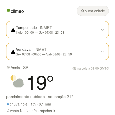
Em Assis/SP hoje: parcialmente nublado, mínima de 18° e
climeo
outra cidade
Tempestade
· INMET
Hoje · 00h00 — Sex 07/08 · 23h53
Vendaval
· INMET
Sex 07/08 · 00h00 — Sáb 08/08 · 23h59
Assis · SP
última coleta 01:00 GMT-3
19
°
parcialmente nublado
· sensação
21
°
chuva hoje ·
1
% ·
6,1
mm
vento N · 6 km/h · rajadas 9