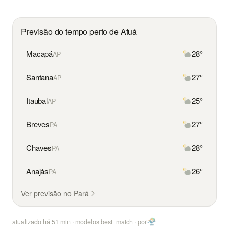
Previsão do tempo perto de Afuá
Macapá
28°
AP
Santana
27°
AP
Itaubal
25°
AP
Breves
27°
PA
Chaves
28°
PA
Anajás
26°
PA
Ver previsão no Pará
atualizado há
51
min · modelos best_match ·
por