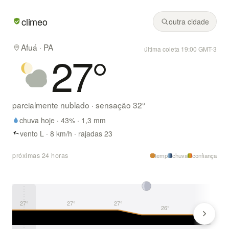
Em Afuá/PA hoje: parcialmente nublado, mínima de 26° e 
climeo
outra cidade
Afuá · PA
última coleta 19:00 GMT-3
27
°
parcialmente nublado
· sensação
32
°
chuva hoje ·
43
% ·
1,3
mm
vento L · 8 km/h · rajadas 23
próximas 24 horas
temp
chuva
confiança
27°
27°
27°
26°
26°