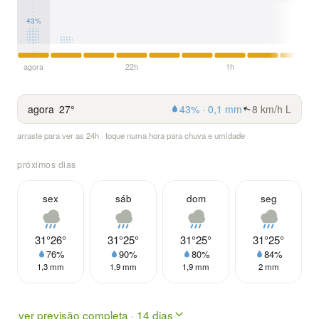
43%
agora
22h
1h
agora
27°
43% · 0,1 mm
8 km/h L
arraste para ver as 24h · toque numa hora para chuva e umidade
próximos dias
sex
sáb
dom
seg
31°
26°
31°
25°
31°
25°
31°
25°
76%
90%
80%
84%
1,3 mm
1,9 mm
1,9 mm
2 mm
ver previsão completa · 14 dias